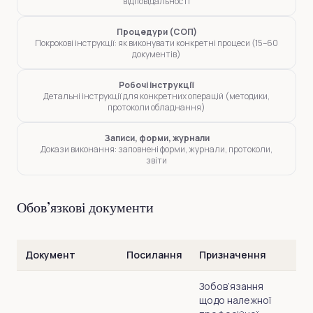
відповідальності
Процедури (СОП)
Покрокові інструкції: як виконувати конкретні процеси (15–60
документів)
Робочі інструкції
Детальні інструкції для конкретних операцій (методики,
протоколи обладнання)
Записи, форми, журнали
Докази виконання: заповнені форми, журнали, протоколи,
звіти
Обов’язкові документи
Документ
Посилання
Призначення
Зобов’язання
щодо належної