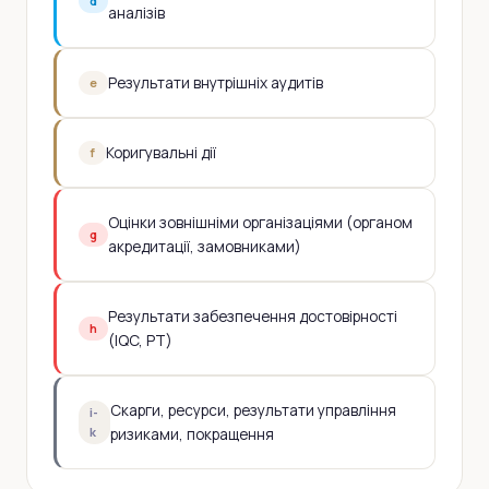
d
аналізів
Результати внутрішніх аудитів
e
Коригувальні дії
f
Оцінки зовнішніми організаціями (органом
g
акредитації, замовниками)
Результати забезпечення достовірності
h
(IQC, PT)
Скарги, ресурси, результати управління
i-
k
ризиками, покращення