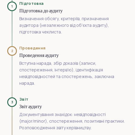
Підготовка
1
Підготовка до аудиту
Визначення обсягу, критеріїв, призначення
аудитора (незалежного від об'єкта аудиту),
підготовка чеклиста.
Проведення
2
Проведення аудиту
Вступна нарада, збір доказів (записи,
спостереження, інтерв'ю), ідентифікація
невідповідностей та спостережень, заключна
нарада.
Звіт
3
Звіт аудиту
Документування знахідок: невідповідності
(major/minor), спостереження, позитивні практики.
Розповсюдження звіту керівництву.