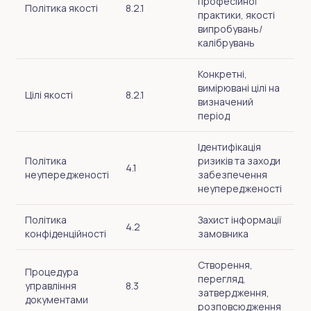
професійної
Політика якості
8.2.1
практики, якості
випробувань/
калібрувань
Конкретні,
вимірювані цілі на
Цілі якості
8.2.1
визначений
період
Ідентифікація
Політика
ризиків та заходи
4.1
неупередженості
забезпечення
неупередженості
Політика
Захист інформації
4.2
конфіденційності
замовника
Створення,
Процедура
перегляд,
управління
8.3
затвердження,
документами
розповсюдження