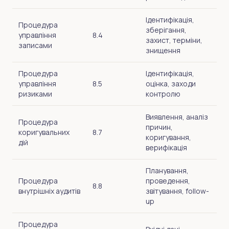
Ідентифікація,
Процедура
зберігання,
управління
8.4
захист, терміни,
записами
знищення
Процедура
Ідентифікація,
управління
8.5
оцінка, заходи
ризиками
контролю
Виявлення, аналіз
Процедура
причин,
коригувальних
8.7
коригування,
дій
верифікація
Планування,
Процедура
проведення,
8.8
внутрішніх аудитів
звітування, follow-
up
Процедура