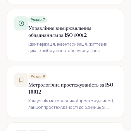
типів A та B, бюджети невизначеності,
практичні приклади та правила прийняття
рішень.
Розділ 7
Управління вимірювальним
обладнанням за ISO 10012
Ідентифікація, інвентаризація, життєвий
цикл, калібрування, обслуговування,
ремонт, пломбування та програмне
забезпечення вимірювального обладнання.
Розділ 8
Метрологічна простежуваність за ISO
10012
Концепція метрологічної простежуваності,
ланцюг простежуваності до одиниць SI,
національні еталони, референтні
матеріали, калібрувальна ієрархія та
документування.