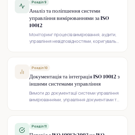
Розділ 9
Аналіз та поліпшення системи
управління вимірюваннями за ISO
10012
Моніторинг процесів вимірювання, аудити,
управління невідповідностями, коригувальні
та запобіжні дії, постійне поліпшення та
цикл PDCA.
Розділ 10
Документація та інтеграція ISO 10012 з
іншими системами управління
Вимоги до документації системи управління
вимірюваннями, управління документами та
записами, інтеграція з ISO 9001, ISO/IEC
17025, ISO 15189, дорожня карта
впровадження.
Розділ 11
Перехід з ISO 10012:2003 на ISO