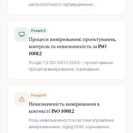
метрологічного підтвердження,
калібрування, верифікація, інтервали
підтвердження, маркування та записи.
Розділ 5
Процеси вимірювання: проектування,
контроль та невизначеність за ISO
10012
Розділ 7.2 ISO 10012:2003 — проектування
процесів вимірювання, оцінювання
невизначеності, статистичний контроль,
умови середовища та записи.
Розділ 6
Невизначеність вимірювання в
контексті ISO 10012
Роль невизначеності в системі управління
вимірюваннями, підхід GUM, оцінювання