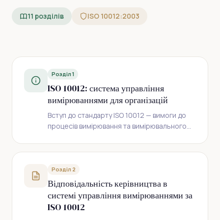
11 розділів
ISO 10012:2003
Розділ 1
ISO 10012: система управління
вимірюваннями для організацій
Вступ до стандарту ISO 10012 — вимоги до
процесів вимірювання та вимірювального
обладнання. Історія від версії 2003 до нової
редакції 2026, призначення, ключові
концепції та зв'язок з ISO 9001, ISO/IEC
17025, ISO 15189.
Розділ 2
Відповідальність керівництва в
системі управління вимірюваннями за
ISO 10012