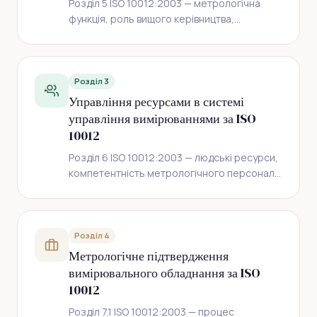
Розділ 5 ISO 10012:2003 — метрологічна
функція, роль вищого керівництва,
орієнтація на замовника, цілі якості та
аналіз з боку керівництва.
Розділ 3
Управління ресурсами в системі
управління вимірюваннями за ISO
10012
Розділ 6 ISO 10012:2003 — людські ресурси,
компетентність метрологічного персоналу,
інформаційні та матеріальні ресурси,
зовнішні постачальники.
Розділ 4
Метрологічне підтвердження
вимірювального обладнання за ISO
10012
Розділ 7.1 ISO 10012:2003 — процес