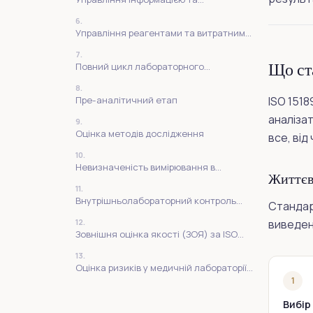
лабораторні інформаційні системи за
6.
ISO 15189
Управління реагентами та витратними
матеріалами за ISO 15189
7.
Що ст
Повний цикл лабораторного
дослідження
8.
Пре-аналітичний етап
ISO 151
аналізат
9.
Оцінка методів дослідження
все, ві
10.
Невизначеність вимірювання в
Життєв
медичній лабораторії
11.
Внутрішньолабораторний контроль
Стандар
якості (ВЛК) за ISO 15189
12.
виведенн
Зовнішня оцінка якості (ЗОЯ) за ISO
15189
13.
Оцінка ризиків у медичній лабораторії
за ISO 15189
1
Вибір