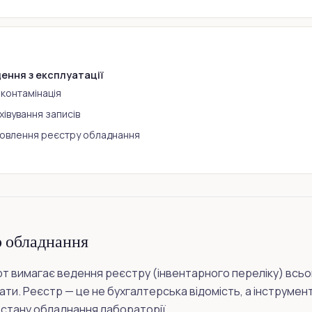
ення з експлуатації
контамінація
хівування записів
овлення реєстру обладнання
р обладнання
т вимагає ведення реєстру (інвентарного переліку) всьо
ти. Реєстр — це не бухгалтерська відомість, а інструмент
 стану обладнання лабораторії.