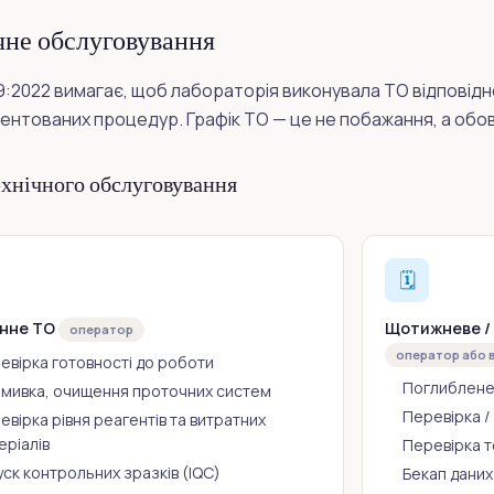
чне обслуговування
89:2022 вимагає, щоб лабораторія виконувала ТО відповід
ентованих процедур. Графік ТО — це не побажання, а обо
ехнічного обслуговування
🗓️
нне ТО
Щотижневе /
оператор
оператор або 
евірка готовності до роботи
Поглиблене
мивка, очищення проточних систем
Перевірка / 
евірка рівня реагентів та витратних
еріалів
Перевірка 
уск контрольних зразків (IQC)
Бекап даних