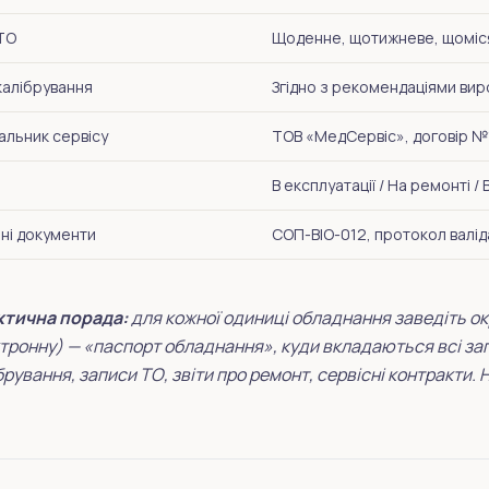
 ТО
Щоденне, щотижневе, щоміся
калібрування
Згідно з рекомендаціями ви
альник сервісу
ТОВ «МедСервіс», договір 
В експлуатації / На ремонті /
ні документи
СОП-BIO-012, протокол валіда
тична порада:
для кожної одиниці обладнання заведіть ок
тронну) — «паспорт обладнання», куди вкладаються всі зап
брування, записи ТО, звіти про ремонт, сервісні контракти. 