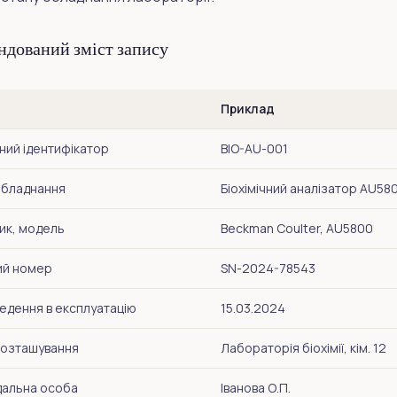
ндований зміст запису
Приклад
ний ідентифікатор
BIO-AU-001
обладнання
Біохімічний аналізатор AU58
ик, модель
Beckman Coulter, AU5800
ий номер
SN-2024-78543
едення в експлуатацію
15.03.2024
розташування
Лабораторія біохімії, кім. 12
дальна особа
Іванова О.П.