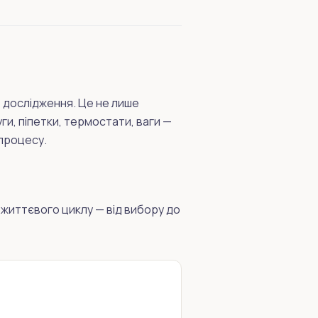
т дослідження. Це не лише
ги, піпетки, термостати, ваги —
 процесу.
життєвого циклу — від вибору до