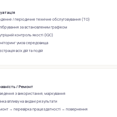
уатація
денне / періодичне технічне обслуговування (ТО)
лібрування за встановленим графіком
утрішній контроль якості (IQC)
ніторинг умов середовища
єстрація всіх дій та подій
авність / Ремонт
ведення з використання, маркування
інка впливу на видані результати
монт → перевірка працездатності → повернення