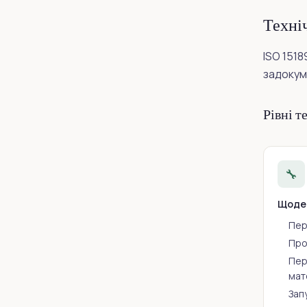
Техні
ISO 151
задокум
Рівні т
🔧
Щоде
Пер
Про
Пер
мат
Зап