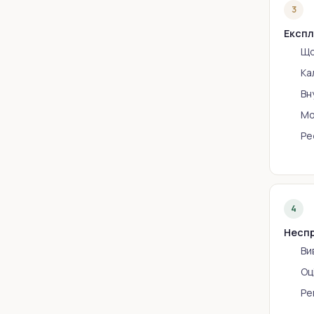
3
Експл
Що
Ка
Вн
Мо
Ре
4
Неспр
Ви
Оц
Ре