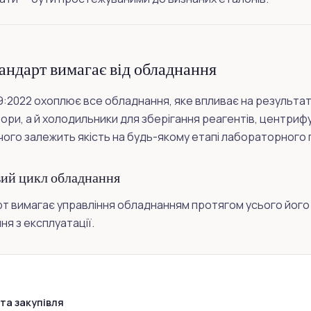
андарт вимагає від обладнання
89:2022 охоплює все обладнання, яке впливає на результа
ори, а й холодильники для зберігання реагентів, центрифу
д чого залежить якість на будь-якому етапі лабораторного
ий цикл обладнання
т вимагає управління обладнанням протягом усього його 
я з експлуатації.
 та закупівля