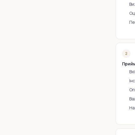
Ви
Оц
Пе
2
Прийм
Вх
Ін
Оп
Ва
На