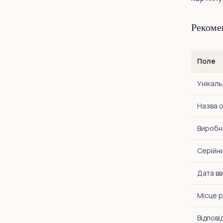
Рекоме
Поле
Унікаль
Назва 
Виробн
Серійн
Дата вв
Місце 
Відпові