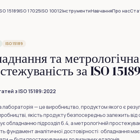
ISO 15189
ISO 17025
ISO 10012
Інструменти
Навчання
Про нас
Ста
ISO 15189
аднання та метрологічна
стежуваність за ISO 1518
татей з ISO 15189:2022
 лабораторія — це виробництво, продуктом якого є резуль
иробництві, якість продукту безпосередньо залежить від 
ує обладнанню підрозділ 6.4, а метрологічній простежуван
ь фундамент аналітичної достовірності: обладнання має
ати — бути простежуваними до визнаних еталонів.