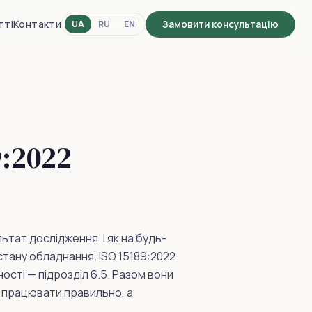
тті
Контакти
UA
RU
EN
Замовити консультацію
9:2022
тат дослідження. І як на будь-
стану обладнання. ISO 15189:2022
ості — підрозділ 6.5. Разом вони
 працювати правильно, а