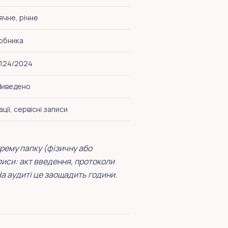
чне, річне
робника
№124/2024
 Виведено
ції, сервісні записи
рему папку (фізичну або
иси: акт введення, протоколи
На аудиті це заощадить години.