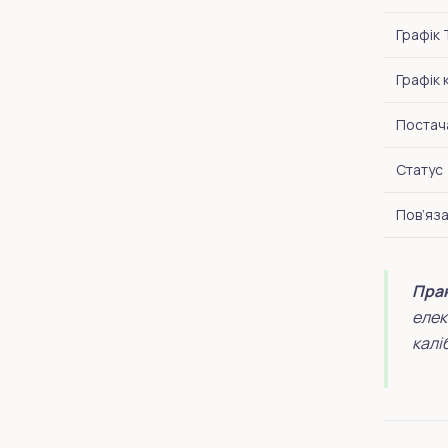
Графік
Графік 
Постач
Статус
Пов’яза
Прак
елек
калі