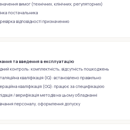
значення вимог (технічних, клінічних, регуляторних)
інка постачальника
ревірка відповідності призначенню
ання та введення в експлуатацію
ідний контроль: комплектність, відсутність пошкоджень
сталяційна кваліфікація (IQ): встановлено правильно
ераційна кваліфікація (OQ): працює за специфікацією
лідація / верифікація методів на цьому обладнанні
вчання персоналу, оформлення допуску