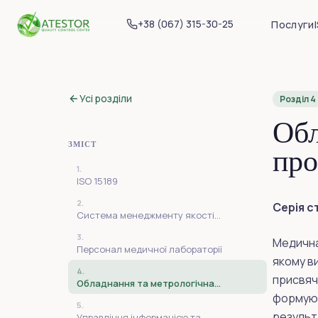
+38 (067) 315-30-25
Послуги
Усі розділи
Розділ 4
Обл
ЗМІСТ
про
1.
ISO 15189
2.
Серія с
Система менеджменту якості
медичної лабораторії за ISO 15189
3.
Медична
Персонал медичної лабораторії
якому в
4.
присвяч
Обладнання та метрологічна
простежуваність за ISO 15189
формуют
5.
результ
Управління інформацією та