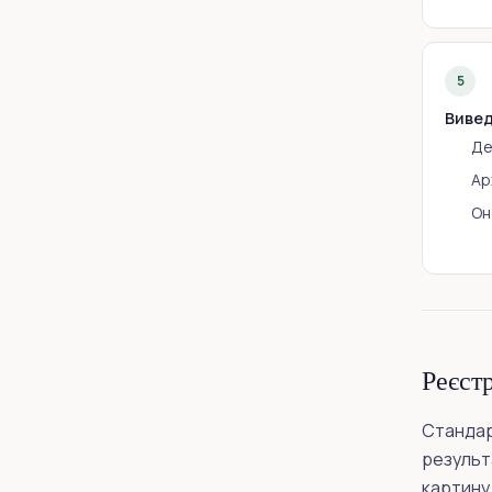
5
Вивед
Де
Ар
Он
Реєст
Стандар
результа
картину