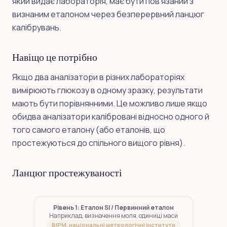
який видає лабораторія, має бути пов’язаний з
визнаним еталоном через безперервний ланцюг
калібрувань.
Навіщо це потрібно
Якщо два аналізатори в різних лабораторіях
вимірюють глюкозу в одному зразку, результати
мають бути порівнянними. Це можливо лише якщо
обидва аналізатори калібровані відносно одного й
того самого еталону (або еталонів, що
простежуються до спільного вищого рівня).
Ланцюг простежуваності
Рівень 1: Еталон SI / Первинний еталон
Наприклад, визначення моля, одиниці маси
BIPM, національні метрологічні інститути