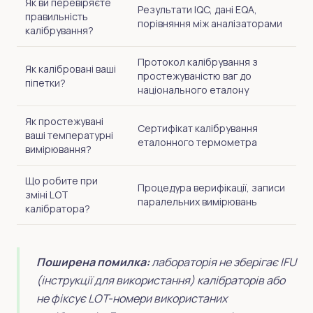
Як ви перевіряєте
Результати IQC, дані EQA,
правильність
порівняння між аналізаторами
калібрування?
Протокол калібрування з
Як калібровані ваші
простежуваністю ваг до
піпетки?
національного еталону
Як простежувані
Сертифікат калібрування
ваші температурні
еталонного термометра
вимірювання?
Що робите при
Процедура верифікації, записи
зміні LOT
паралельних вимірювань
калібратора?
Поширена помилка:
лабораторія не зберігає IFU
(інструкції для використання) калібраторів або
не фіксує LOT-номери використаних