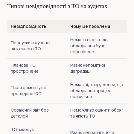
Типові невідповідності з ТО на аудитах
Невідповідність
Чому це проблема
Немає доказів, що
Пропуски в журналі
обладнання було
щоденного ТО
перевірене
Планове ТО
Ризик непомітної
прострочене
деградації
Немає підтвердження, що
Після ремонту не
обладнання працює
проведено IQC
правильно
Сервісний звіт без
Неможливо оцінити обсяг
деталей
та якість ТО
ТО виконує
Ризик неправильного