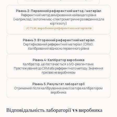
Рівень 2: Первинний референтний метод / матеріал
Референтний метод вимірювання найвищого рівня
(наприклад, ізотопне мас-спектрометричне розведення для
кортизолу)
JCTLM, виробники референтних матеріалів
Рівень 3: Вторинний референтний матеріал
Сертифікований референтний матеріал (CRM).
Калібрований відносно первинного рівня
Рівень 4: Калібратор виробника
Калібратор, що постачається з IVD-реагентами.
Простежуваний до CRM або референтного методу. Значення
присвоєне виробником
Рівень 5: Результат лабораторії
Отриманий після калібрування аналізатора калібратором
виробника
Відповідальність лабораторії vs виробника