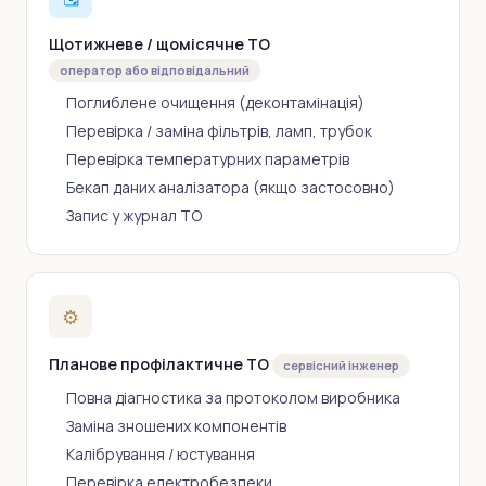
Щотижневе / щомісячне ТО
оператор або відповідальний
Поглиблене очищення (деконтамінація)
Перевірка / заміна фільтрів, ламп, трубок
Перевірка температурних параметрів
Бекап даних аналізатора (якщо застосовно)
Запис у журнал ТО
⚙️
Планове профілактичне ТО
сервісний інженер
Повна діагностика за протоколом виробника
Заміна зношених компонентів
Калібрування / юстування
Перевірка електробезпеки