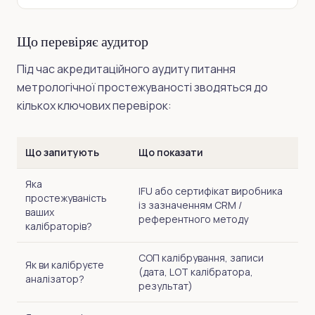
Що перевіряє аудитор
Під час акредитаційного аудиту питання
метрологічної простежуваності зводяться до
кількох ключових перевірок:
Що запитують
Що показати
Яка
IFU або сертифікат виробника
простежуваність
із зазначенням CRM /
ваших
референтного методу
калібраторів?
СОП калібрування, записи
Як ви калібруєте
(дата, LOT калібратора,
аналізатор?
результат)