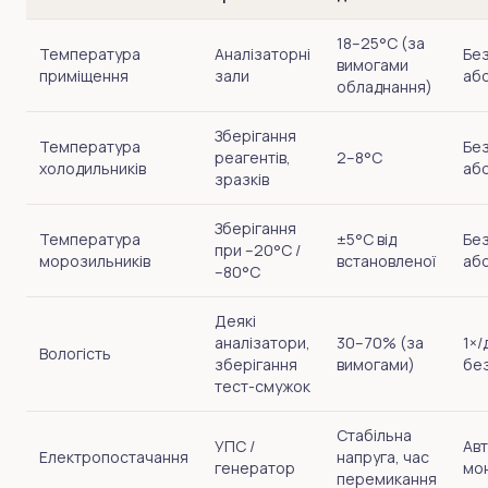
18–25°C (за
Температура
Аналізаторні
Бе
вимогами
приміщення
зали
або
обладнання)
Зберігання
Температура
Бе
реагентів,
2–8°C
холодильників
або
зразків
Зберігання
Температура
±5°C від
Бе
при –20°C /
морозильників
встановленої
або
–80°C
Деякі
аналізатори,
30–70% (за
1×/
Вологість
зберігання
вимогами)
бе
тест-смужок
Стабільна
УПС /
Ав
Електропостачання
напруга, час
генератор
мо
перемикання