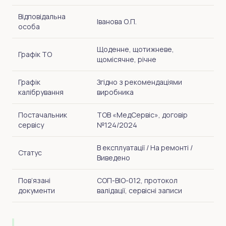
Відповідальна
Іванова О.П.
особа
Щоденне, щотижневе,
Графік ТО
щомісячне, річне
Графік
Згідно з рекомендаціями
калібрування
виробника
Постачальник
ТОВ «МедСервіс», договір
сервісу
№124/2024
В експлуатації / На ремонті /
Статус
Виведено
Пов’язані
СОП-BIO-012, протокол
документи
валідації, сервісні записи