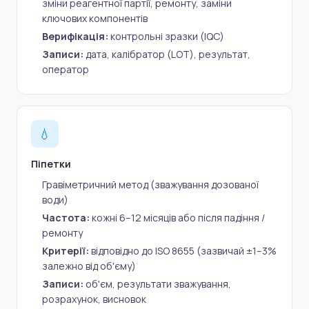
зміни реагентної партії, ремонту, заміни
ключових компонентів
Верифікація:
контрольні зразки (IQC)
Записи:
дата, калібратор (LOT), результат,
оператор
💧
Піпетки
Гравіметричний метод (зважування дозованої
води)
Частота:
кожні 6–12 місяців або після падіння /
ремонту
Критерії:
відповідно до ISO 8655 (зазвичай ±1–3%
залежно від об'єму)
Записи:
об'єм, результати зважування,
розрахунок, висновок