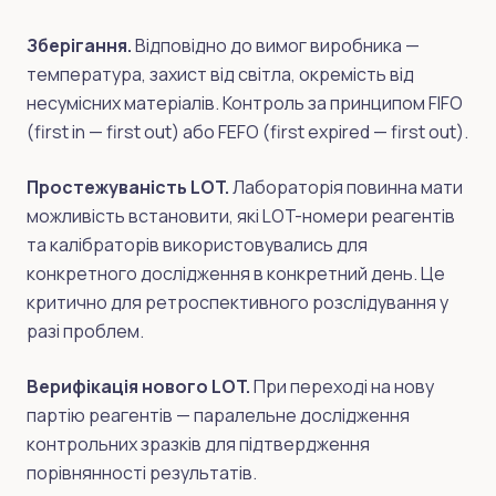
Зберігання.
Відповідно до вимог виробника —
температура, захист від світла, окремість від
несумісних матеріалів. Контроль за принципом FIFO
(first in — first out) або FEFO (first expired — first out).
Простежуваність LOT.
Лабораторія повинна мати
можливість встановити, які LOT-номери реагентів
та калібраторів використовувались для
конкретного дослідження в конкретний день. Це
критично для ретроспективного розслідування у
разі проблем.
Верифікація нового LOT.
При переході на нову
партію реагентів — паралельне дослідження
контрольних зразків для підтвердження
порівнянності результатів.