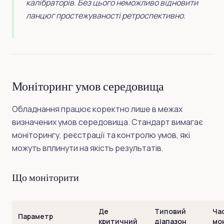
калібраторів. Без цього неможливо відновити
ланцюг простежуваності ретроспективно.
Моніторинг умов середовища
Обладнання працює коректно лише в межах
визначених умов середовища. Стандарт вимагає
моніторингу, реєстрації та контролю умов, які
можуть вплинути на якість результатів.
Що моніторити
Де
Типовий
Ча
Параметр
критичний
діапазон
мо