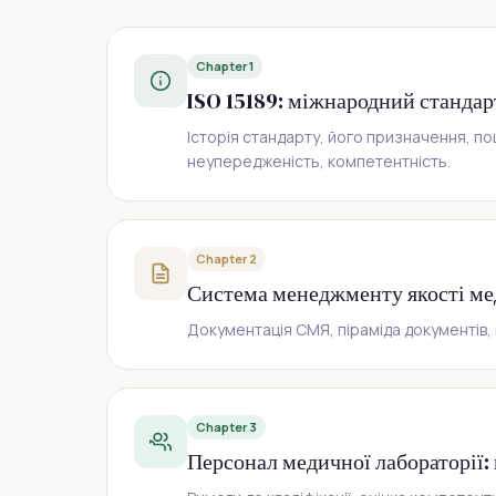
Chapter 1
ISO 15189: міжнародний стандар
Історія стандарту, його призначення, п
неупередженість, компетентність.
Chapter 2
Система менеджменту якості мед
Документація СМЯ, піраміда документів, 
Chapter 3
Персонал медичної лабораторії: