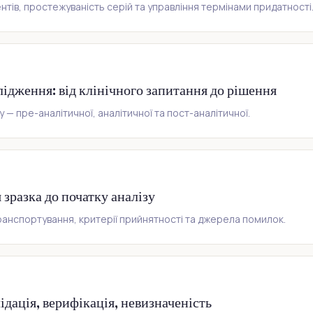
ентів, простежуваність серій та управління термінами придатності
ідження: від клінічного запитання до рішення
— пре-аналітичної, аналітичної та пост-аналітичної.
 зразка до початку аналізу
 транспортування, критерії прийнятності та джерела помилок.
ідація, верифікація, невизначеність