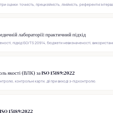
три оцінки: точність, прецизійність, лінійність, референтні інтерв
едичній лабораторії: практичний підхід
еності, підхід ISO/TS 20914, бюджети невизначеності, використан
ь якості (ВЛК) за ISO 15189:2022
тролю, контрольні карти, дії при виході з-під контролю.
 ISO 15189:2022