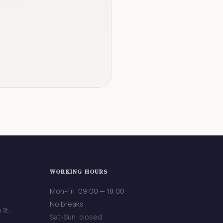
WORKING HOURS
Mon-Fri: 09:00 — 18:00
No breaks
 St.,
Sat-Sun: closed