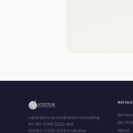
NAVIGA
Service
Laboratory accreditation consulting
ISO 151
for ISO 15189:2022 and
About
ISO/IEC 17025:2019 in Ukraine.