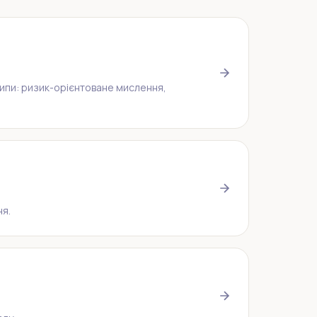
ципи: ризик-орієнтоване мислення,
ня.