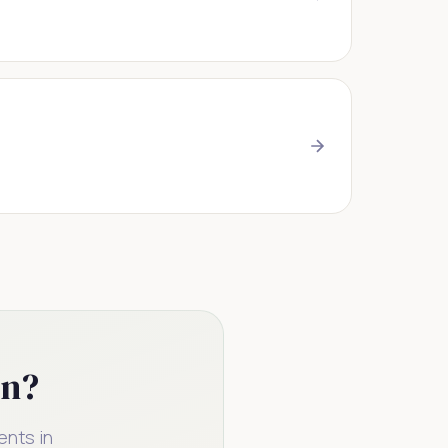
on?
ents in