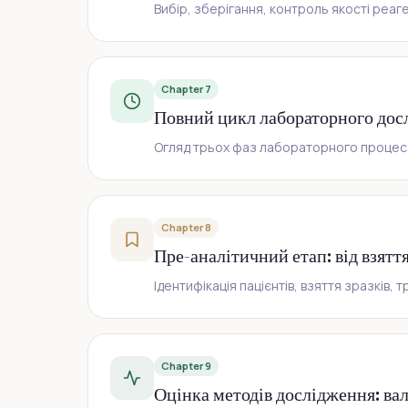
Вибір, зберігання, контроль якості реаг
Chapter 7
Повний цикл лабораторного досл
Огляд трьох фаз лабораторного процесу 
Chapter 8
Пре-аналітичний етап: від взяття
Ідентифікація пацієнтів, взяття зразків,
Chapter 9
Оцінка методів дослідження: вал