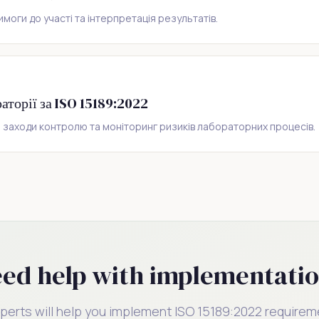
имоги до участі та інтерпретація результатів.
аторії за ISO 15189:2022
, заходи контролю та моніторинг ризиків лабораторних процесів.
ed help with implementati
perts will help you implement ISO 15189:2022 requirem