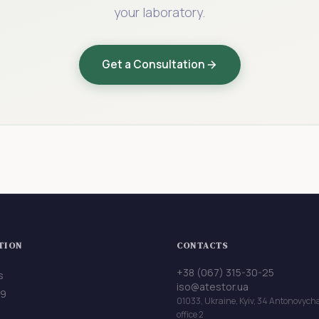
your laboratory.
Get a Consultation
TION
CONTACTS
+38 (067) 315-30-25
s
iso@atestor.ua
89
01033, Ukraine, Kyiv, 34 Antonovycha
office 2