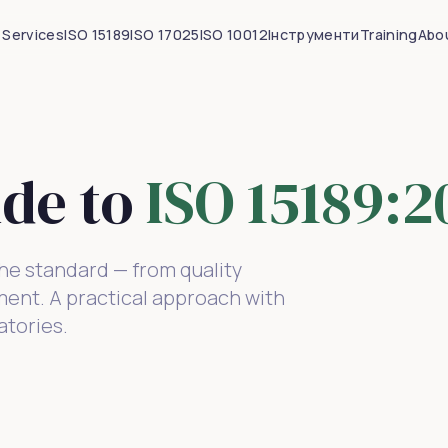
Services
ISO 15189
ISO 17025
ISO 10012
Інструменти
Training
Abo
de to
ISO 15189:2
the standard — from quality
nt. A practical approach with
atories.