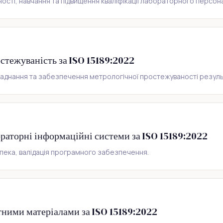
тності, навчання та підвищення кваліфікації лабораторного персон
стежуваність за ISO 15189:2022
ладнання та забезпечення метрологічної простежуваності резуль
раторні інформаційні системи за ISO 15189:2022
езпека, валідація програмного забезпечення.
тними матеріалами за ISO 15189:2022