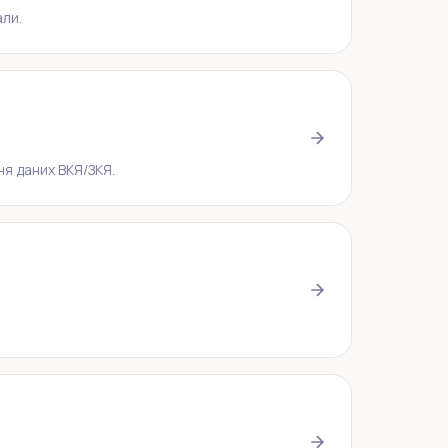
али.
ня даних ВКЯ/ЗКЯ.