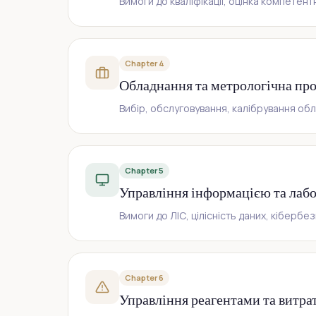
Вимоги до кваліфікації, оцінка компетен
Chapter 4
Обладнання та метрологічна про
Вибір, обслуговування, калібрування об
Chapter 5
Управління інформацією та лабо
Вимоги до ЛІС, цілісність даних, кіберб
Chapter 6
Управління реагентами та витра