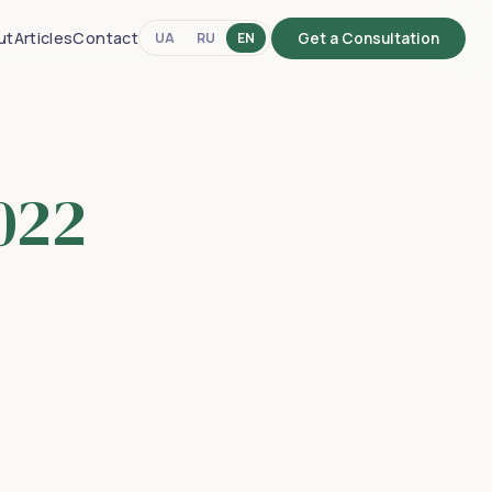
ut
Articles
Contact
UA
RU
EN
Get a Consultation
022