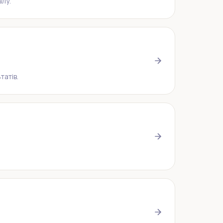
алу.
татів.